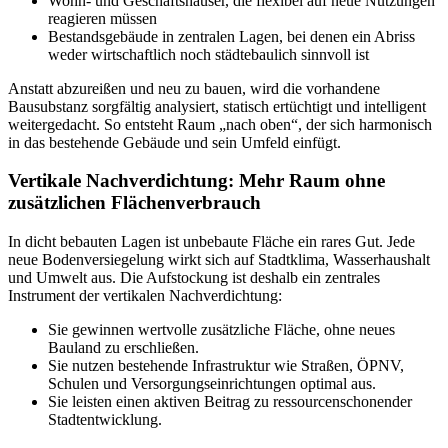
Wohn- und Geschäftshäuser, die flexibel auf neue Nutzungen
reagieren müssen
Bestandsgebäude in zentralen Lagen, bei denen ein Abriss
weder wirtschaftlich noch städtebaulich sinnvoll ist
Anstatt abzureißen und neu zu bauen, wird die vorhandene
Bausubstanz sorgfältig analysiert, statisch ertüchtigt und intelligent
weitergedacht. So entsteht Raum „nach oben“, der sich harmonisch
in das bestehende Gebäude und sein Umfeld einfügt.
Vertikale Nachverdichtung: Mehr Raum ohne
zusätzlichen Flächenverbrauch
In dicht bebauten Lagen ist unbebaute Fläche ein rares Gut. Jede
neue Bodenversiegelung wirkt sich auf Stadtklima, Wasserhaushalt
und Umwelt aus. Die Aufstockung ist deshalb ein zentrales
Instrument der vertikalen Nachverdichtung:
Sie gewinnen wertvolle zusätzliche Fläche, ohne neues
Bauland zu erschließen.
Sie nutzen bestehende Infrastruktur wie Straßen, ÖPNV,
Schulen und Versorgungseinrichtungen optimal aus.
Sie leisten einen aktiven Beitrag zu ressourcenschonender
Stadtentwicklung.